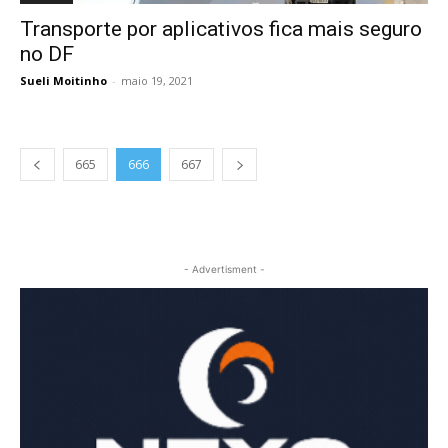
Transporte por aplicativos fica mais seguro
no DF
Sueli Moitinho
-
maio 19, 2021
665
666
667
- Advertisment -