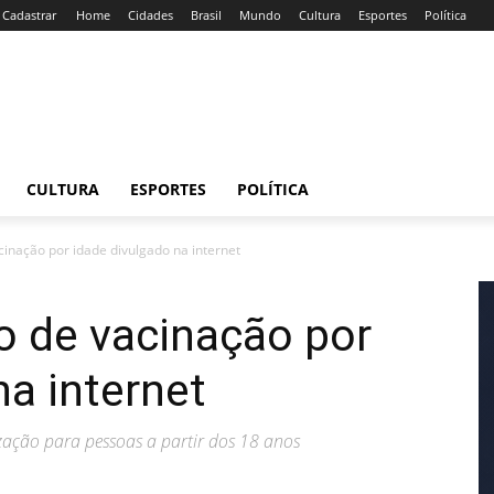
/ Cadastrar
Home
Cidades
Brasil
Mundo
Cultura
Esportes
Política
CULTURA
ESPORTES
POLÍTICA
acinação por idade divulgado na internet
io de vacinação por
na internet
ação para pessoas a partir dos 18 anos