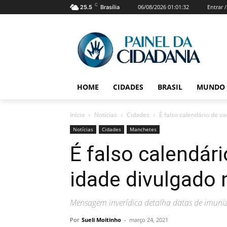
C
06/08/2026 01:01:32
Entrar 
25.5
Brasília
HOME
CIDADES
BRASIL
MUNDO
Início
Notícias
Cidades
É falso calendário de v
Notícias
Cidades
Manchetes
É falso calendár
idade divulgado 
Mensagem inverídica detalha datas de imuniz
Por
Sueli Moitinho
-
março 24, 2021