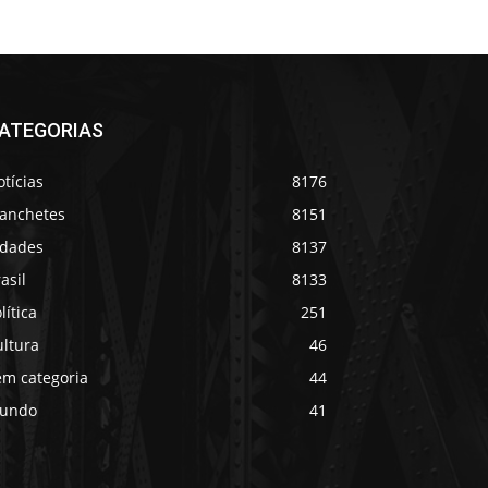
ATEGORIAS
tícias
8176
anchetes
8151
idades
8137
asil
8133
lítica
251
ultura
46
em categoria
44
undo
41