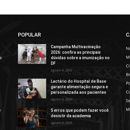
POPULAR
C
Campanha Multivacinação
No
2026: confira as principais
M
o
dúvidas sobre a imunização no
DF
C
agosto 6, 2026
Br
Lactário do Hospital de Base
Po
e
garante alimentação segura e
C
personalizada aos pacientes
agosto 6, 2026
S
M
ê
5 erros que podem fazer você
desistir da academia
agosto 6, 2026