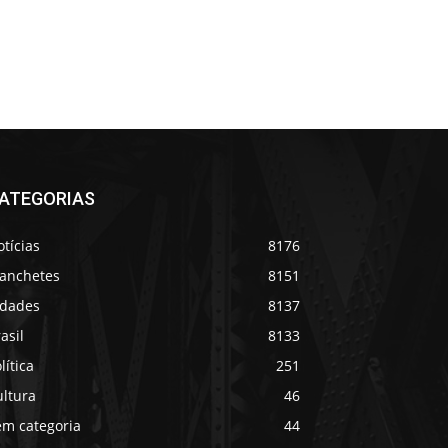
ATEGORIAS
tícias
8176
anchetes
8151
idades
8137
asil
8133
lítica
251
ultura
46
em categoria
44