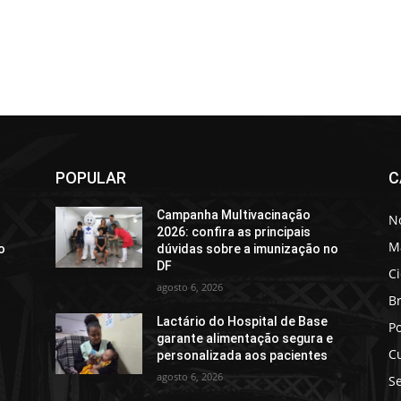
POPULAR
C
Campanha Multivacinação
No
2026: confira as principais
M
o
dúvidas sobre a imunização no
DF
C
agosto 6, 2026
Br
Lactário do Hospital de Base
Po
e
garante alimentação segura e
C
personalizada aos pacientes
agosto 6, 2026
S