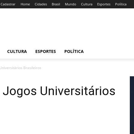
/ Cadastrar
Home
Cidades
Brasil
Mundo
Cultura
Esportes
Política
CULTURA
ESPORTES
POLÍTICA
Universitários Brasileiros
s Jogos Universitários