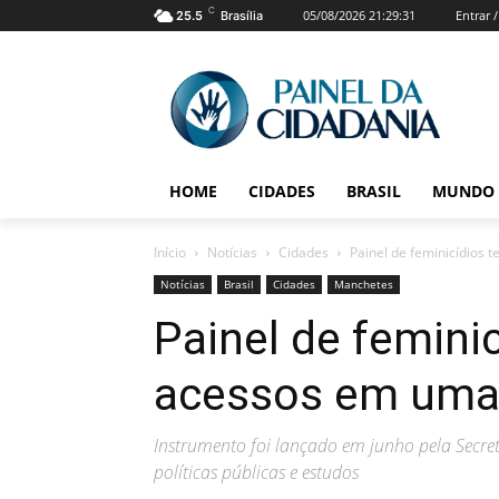
C
05/08/2026 21:29:31
Entrar 
25.5
Brasília
HOME
CIDADES
BRASIL
MUNDO
Início
Notícias
Cidades
Painel de feminicídios
Notícias
Brasil
Cidades
Manchetes
Painel de femini
acessos em um
Instrumento foi lançado em junho pela Secret
políticas públicas e estudos