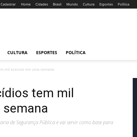
/ Cadastrar
Home
Cidades
Brasil
Mundo
Cultura
Esportes
Política
CULTURA
ESPORTES
POLÍTICA
 tem mil acessos em uma semana
cídios tem mil
a semana
aria de Segurança Pública e vai servir como base para