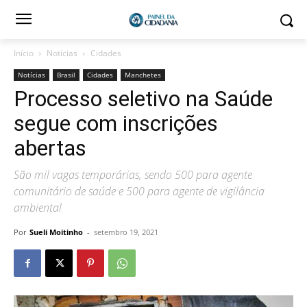
Início
Notícias
Cidades
Notícias
Brasil
Cidades
Manchetes
Processo seletivo na Saúde
segue com inscrições
abertas
São mil vagas temporárias, sendo 500 para agente
comunitário de saúde e 500 para agente de vigilância
ambiental
Por
Sueli Moitinho
-
setembro 19, 2021