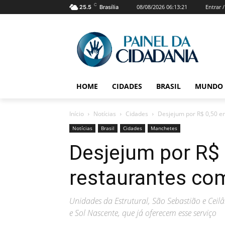
C
08/08/2026 06:13:21
Entrar 
25.5
Brasília
HOME
CIDADES
BRASIL
MUNDO
Início
Notícias
Cidades
Desjejum por R$ 0,50 e
Notícias
Brasil
Cidades
Manchetes
Desjejum por R$
restaurantes co
Unidades da Estrutural, São Sebastião e Cei
e Sol Nascente, que já oferecem esse serviço