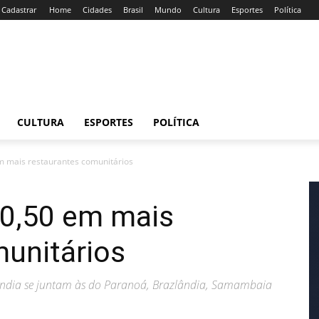
/ Cadastrar
Home
Cidades
Brasil
Mundo
Cultura
Esportes
Política
CULTURA
ESPORTES
POLÍTICA
m mais restaurantes comunitários
 0,50 em mais
munitários
lândia se juntam às do Paranoá, Brazlândia, Samambaia