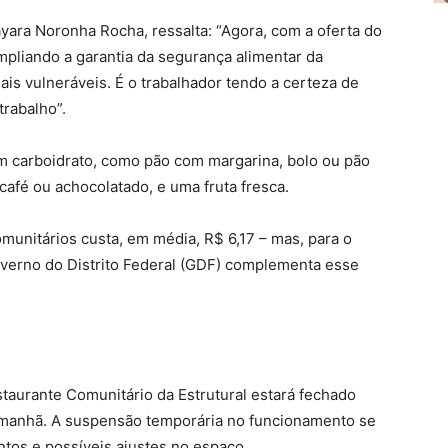
yara Noronha Rocha, ressalta: “Agora, com a oferta do
pliando a garantia da segurança alimentar da
is vulneráveis. É o trabalhador tendo a certeza de
trabalho”.
 carboidrato, como pão com margarina, bolo ou pão
café ou achocolatado, e uma fruta fresca.
munitários custa, em média, R$ 6,17 – mas, para o
overno do Distrito Federal (GDF) complementa esse
staurante Comunitário da Estrutural estará fechado
da manhã. A suspensão temporária no funcionamento se
tos e possíveis ajustes no espaço.