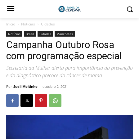
Início
Notícias
Cidades
Notícias
Brasil
Cidades
Manchetes
Campanha Outubro Rosa
com programação especial
Secretaria da Mulher alerta para importância da prevenção
e do diagnóstico precoce do câncer de mama
Por
Sueli Moitinho
-
outubro 2, 2021