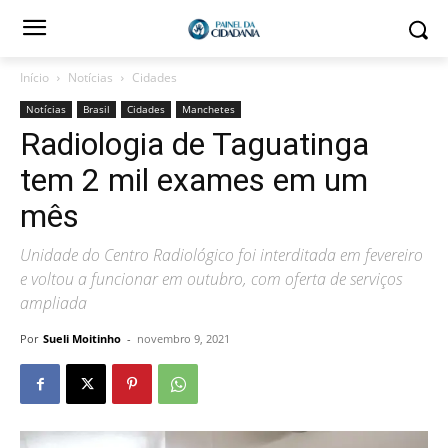
Início
Notícias
Cidades
Notícias
Brasil
Cidades
Manchetes
Radiologia de Taguatinga
tem 2 mil exames em um
mês
Unidade do Centro Radiológico foi interditada em fevereiro
e voltou a funcionar em outubro, com oferta de serviços
ampliada
Por
Sueli Moitinho
-
novembro 9, 2021