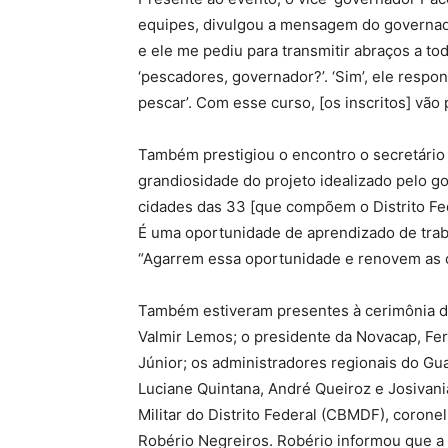
equipes, divulgou a mensagem do governad
e ele me pediu para transmitir abraços a t
‘pescadores, governador?’. ‘Sim’, ele resp
pescar’. Com esse curso, [os inscritos] vão
Também prestigiou o encontro o secretário
grandiosidade do projeto idealizado pelo g
cidades das 33 [que compõem o Distrito Fe
É uma oportunidade de aprendizado de traba
“Agarrem essa oportunidade e renovem as ci
Também estiveram presentes à cerimônia de
Valmir Lemos; o presidente da Novacap, Fer
Júnior; os administradores regionais do Gua
Luciane Quintana, André Queiroz e Josivan
Militar do Distrito Federal (CBMDF), corone
Robério Negreiros. Robério informou que a 