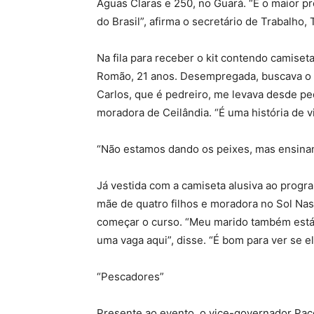
Águas Claras e 250, no Guará. “É o maior pr
do Brasil”, afirma o secretário de Trabalho
Na fila para receber o kit contendo camiset
Romão, 21 anos. Desempregada, buscava o s
Carlos, que é pedreiro, me levava desde pe
moradora de Ceilândia. “É uma história de v
“Não estamos dando os peixes, mas ensina
Já vestida com a camiseta alusiva ao progr
mãe de quatro filhos e moradora no Sol Nas
começar o curso. “Meu marido também está
uma vaga aqui”, disse. “É bom para ver se e
“Pescadores”
Presente ao evento, o vice-governador Paco