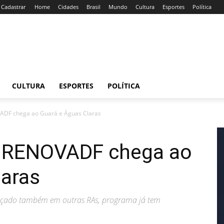
/ Cadastrar
Home
Cidades
Brasil
Mundo
Cultura
Esportes
Política
CULTURA
ESPORTES
POLÍTICA
VADF chega ao Guará e Águas Claras
do RENOVADF chega ao
laras
ançado também em outras RAs, programa já tem