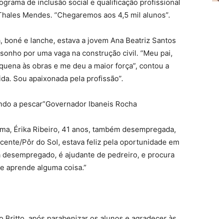
ograma de inclusão social e qualificação profissional
, Thales Mendes. “Chegaremos aos 4,5 mil alunos”.
a, boné e lanche, estava a jovem Ana Beatriz Santos
onho por uma vaga na construção civil. “Meu pai,
quena às obras e me deu a maior força”, contou a
ida. Sou apaixonada pela profissão”.
ndo a pescar”Governador Ibaneis Rocha
ama, Érika Ribeiro, 41 anos, também desempregada,
cente/Pôr do Sol, estava feliz pela oportunidade em
 desempregado, é ajudante de pedreiro, e procura
le aprende alguma coisa.”
 Britto, após parabenizar os alunos e agradecer às