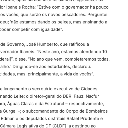
or Ibaneis Rocha: “Estive com o governador há pouco
odos vocês, que serão os novos pescadores. Perguntei:
ondeu; ‘não estamos dando os peixes, mas ensinando a
 poder competir com igualdade”.
 de Governo, José Humberto, que ratificou a
overnador Ibaneis. “Neste ano, estamos atendendo 10
deral]”, disse. “No ano que vem, completaremos todas.
lho.” Dirigindo-se aos estudantes, declarou:
dades, mas, principalmente, a vida de vocês”.
 lançamento o secretário executivo de Cidades,
nando Leite; o diretor-geral do DER, Fauzi Nacfur
rá, Águas Claras e da Estrutural – respectivamente,
ia Gurgel –; o subcomandante do Corpo de Bombeiros
l Edmar, e os deputados distritais Rafael Prudente e
Câmara Legislativa do DF (CLDF) já destinou ao