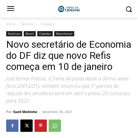
Início
Notícias
Cidades
Notícias
Brasil
Cidades
Manchetes
Novo secretário de Economia
do DF diz que novo Refis
começa em 10 de janeiro
José Itamar Feitosa, à frente da pasta desde a última sexta-
feira (24/12/21), também anunciou que 3ª parcela do
reajuste dos servidores sairá em abril e previu 28 concursos
para 2022
Por
Sueli Moitinho
-
dezembro 30, 2021