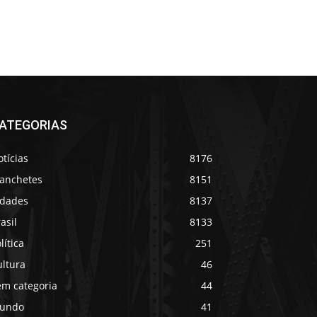
ATEGORIAS
tícias
8176
anchetes
8151
idades
8137
asil
8133
lítica
251
ultura
46
em categoria
44
undo
41