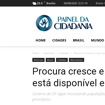
C
06/08/2026 12:21:19
Entrar 
25.5
Brasília
HOME
CIDADES
BRASIL
MUNDO
Início
Notícias
Cidades
Procura cresce e vacina
Notícias
Brasil
Cidades
Manchetes
Procura cresce e
está disponível 
Governo do DF segue imunizando população,
prioritários