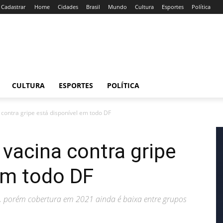
/ Cadastrar
Home
Cidades
Brasil
Mundo
Cultura
Esportes
Política
CULTURA
ESPORTES
POLÍTICA
 contra gripe está disponível em todo DF
 vacina contra gripe
em todo DF
 porém cobertura em 2021 ainda é baixa entre grupos