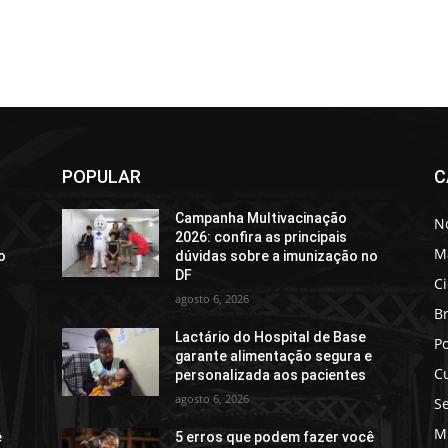
POPULAR
C
Campanha Multivacinação
No
2026: confira as principais
M
o
dúvidas sobre a imunização no
DF
C
agosto 6, 2026
Br
Lactário do Hospital de Base
Po
e
garante alimentação segura e
C
personalizada aos pacientes
agosto 6, 2026
S
M
ê
5 erros que podem fazer você