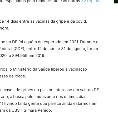
o espalhados pelo Plano Piloto e as outras
32 regiões
de 14 dias entre as vacinas da gripe e da covid,
hora.
gripe no DF foi aquém do esperado em 2021. Durante a
deral (GDF), entre 12 de abril e 31 de agosto, foram
2020, e 894.959 em 2019.
rios, o Ministério da Saúde liberou a vacinação
eses de idade.
 casos de gripes no país ou interesse em sair do DF
e ano, a busca pelo imunizante nos últimos dias
“Tá vindo tanta gente que parece ainda estarmos em
em da UBS 1 Simara Penido.