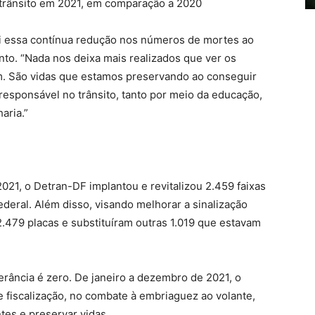
 trânsito em 2021, em comparação a 2020
ibui essa contínua redução nos números de mortes ao
to. “Nada nos deixa mais realizados que ver os
m. São vidas que estamos preservando ao conseguir
responsável no trânsito, tanto por meio da educação,
aria.”
21, o Detran-DF implantou e revitalizou 2.459 faixas
ederal. Além disso, visando melhorar a sinalização
2.479 placas e substituíram outras 1.019 que estavam
lerância é zero. De janeiro a dezembro de 2021, o
 fiscalização, no combate à embriaguez ao volante,
tes e preservar vidas.