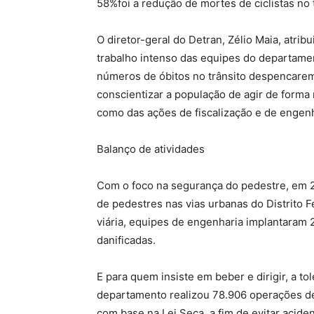
58%foi a redução de mortes de ciclistas no
O diretor-geral do Detran, Zélio Maia, atr
trabalho intenso das equipes do departamen
números de óbitos no trânsito despencare
conscientizar a população de agir de forma 
como das ações de fiscalização e de engenh
Balanço de atividades
Com o foco na segurança do pedestre, em 20
de pedestres nas vias urbanas do Distrito F
viária, equipes de engenharia implantaram 
danificadas.
E para quem insiste em beber e dirigir, a to
departamento realizou 78.906 operações de
com base na Lei Seca, a fim de evitar aciden