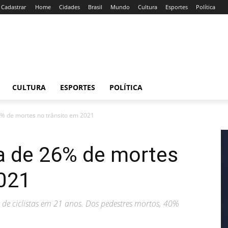
/ Cadastrar
Home
Cidades
Brasil
Mundo
Cultura
Esportes
Política
CULTURA
ESPORTES
POLÍTICA
6% de mortes no trânsito em 2021
da de 26% de mortes
2021
de ciclistas em 21 anos. Dos pedestres mortos, 40%