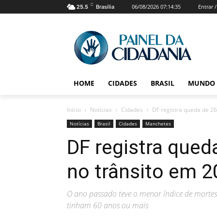
C
06/08/2026 07:14:35
Entrar 
25.5
Brasília
HOME
CIDADES
BRASIL
MUNDO
Início
Notícias
Cidades
DF registra queda de 2
Notícias
Brasil
Cidades
Manchetes
DF registra que
no trânsito em 
O ano passado teve o menor índice de mortes 
tinham 60 anos ou mais