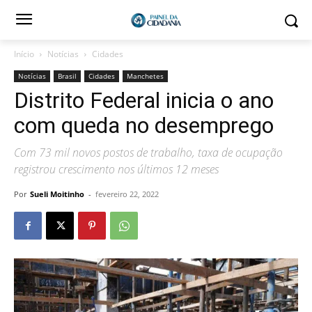
Início
Notícias
Cidades
Notícias
Brasil
Cidades
Manchetes
Distrito Federal inicia o ano
com queda no desemprego
Com 73 mil novos postos de trabalho, taxa de ocupação
registrou crescimento nos últimos 12 meses
Por
Sueli Moitinho
-
fevereiro 22, 2022