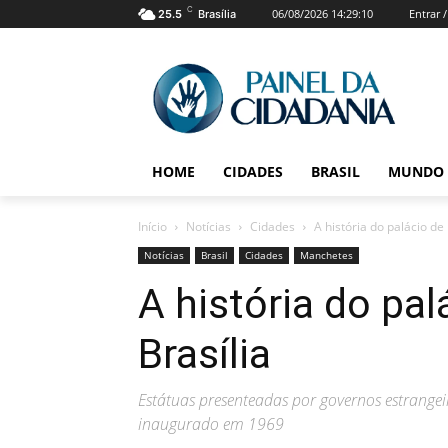
C
06/08/2026 14:29:10
Entrar 
25.5
Brasília
HOME
CIDADES
BRASIL
MUNDO
Início
Notícias
Cidades
A história do palácio d
Notícias
Brasil
Cidades
Manchetes
A história do pa
Brasília
Estátuas presenteadas por governos estrangeir
inaugurado em 1969