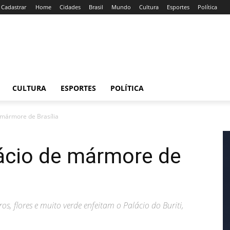
/ Cadastrar
Home
Cidades
Brasil
Mundo
Cultura
Esportes
Política
CULTURA
ESPORTES
POLÍTICA
e mármore de Brasília
lácio de mármore de
os, flores e muito verde enfeitam o Palácio do Buriti,