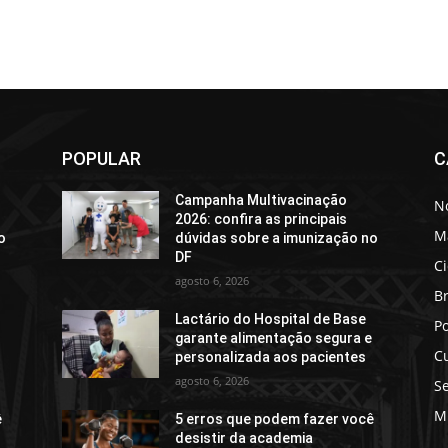
POPULAR
C
Campanha Multivacinação
No
2026: confira as principais
M
o
dúvidas sobre a imunização no
DF
C
agosto 6, 2026
Br
Lactário do Hospital de Base
Po
e
garante alimentação segura e
C
personalizada aos pacientes
agosto 6, 2026
S
M
ê
5 erros que podem fazer você
desistir da academia