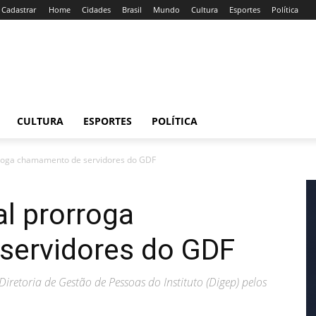
/ Cadastrar
Home
Cidades
Brasil
Mundo
Cultura
Esportes
Política
CULTURA
ESPORTES
POLÍTICA
rroga chamamento de servidores do GDF
al prorroga
servidores do GDF
retoria de Gestão de Pessoas do Instituto (Digep) pelos