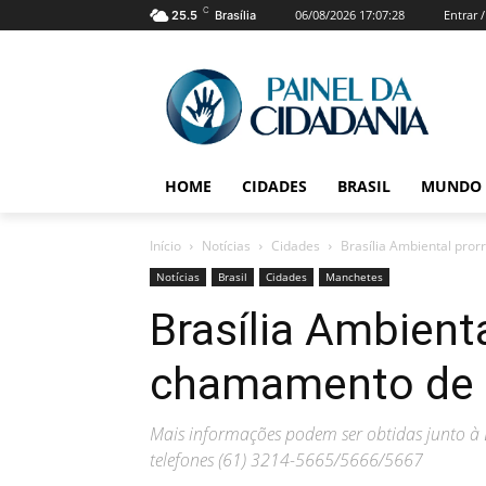
C
06/08/2026 17:07:28
Entrar 
25.5
Brasília
HOME
CIDADES
BRASIL
MUNDO
Início
Notícias
Cidades
Brasília Ambiental pro
Notícias
Brasil
Cidades
Manchetes
Brasília Ambient
chamamento de 
Mais informações podem ser obtidas junto à Di
telefones (61) 3214-5665/5666/5667