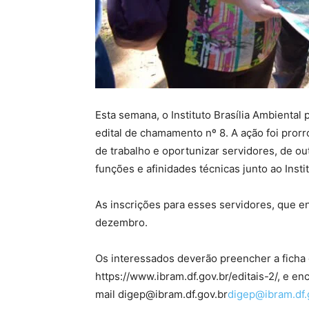
Esta semana, o Instituto Brasília Ambiental 
edital de chamamento nº 8. A ação foi pror
de trabalho e oportunizar servidores, de 
funções e afinidades técnicas junto ao Instit
As inscrições para esses servidores, que e
dezembro.
Os interessados deverão preencher a ficha d
https://www.ibram.df.gov.br/editais-2/, e en
mail digep@ibram.df.gov.br
digep@ibram.df.