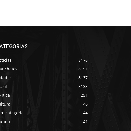
ATEGORIAS
tícias
8176
anchetes
8151
idades
8137
asil
8133
lítica
251
ultura
46
em categoria
44
undo
41