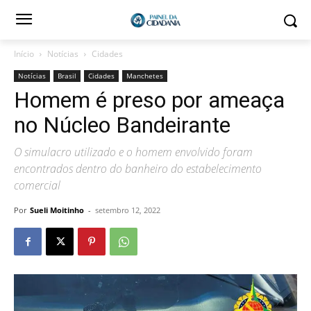
Início
Notícias
Cidades
Notícias
Brasil
Cidades
Manchetes
Homem é preso por ameaça
no Núcleo Bandeirante
O simulacro utilizado e o homem envolvido foram
encontrados dentro do banheiro do estabelecimento
comercial
Por
Sueli Moitinho
-
setembro 12, 2022