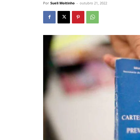
Por
Sueli Moitinho
-
outubro 21, 2022