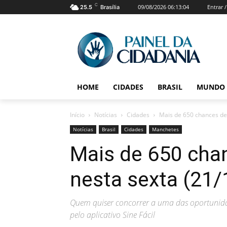
C
09/08/2026 06:13:04
Entrar 
25.5
Brasília
HOME
CIDADES
BRASIL
MUNDO
Início
Notícias
Cidades
Mais de 650 chances de
Notícias
Brasil
Cidades
Manchetes
Mais de 650 cha
nesta sexta (21/
Quem quiser concorrer a uma das oportunidad
pelo aplicativo Sine Fácil