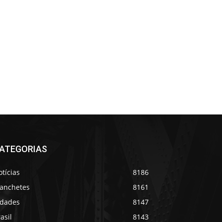
ATEGORIAS
tícias
8186
anchetes
8161
idades
8147
asil
8143