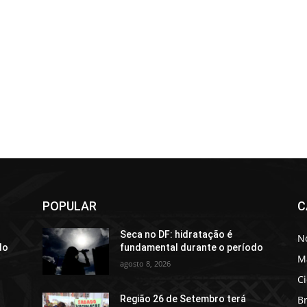
POPULAR
C
Seca no DF: hidratação é
No
do
fundamental durante o período
M
agosto 8, 2026
C
Br
Região 26 de Setembro terá