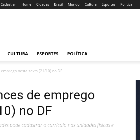
/ Cadastrar
Home
Cidades
Brasil
Mundo
Cultura
Esportes
Política
CULTURA
ESPORTES
POLÍTICA
 emprego nesta sexta (21/10) no DF
nces de emprego
10) no DF
es pode cadastrar o currículo nas unidades físicas e