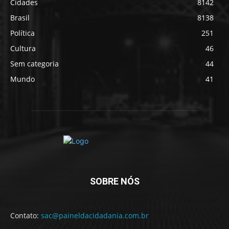
Cidades
8142
Brasil
8138
Política
251
Cultura
46
Sem categoria
44
Mundo
41
SOBRE NÓS
Contato:
sac@paineldacidadania.com.br