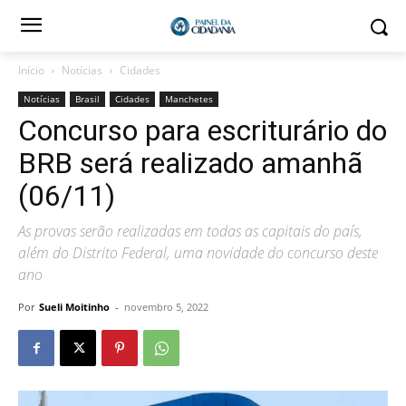
Início
Notícias
Cidades
Notícias
Brasil
Cidades
Manchetes
Concurso para escriturário do
BRB será realizado amanhã
(06/11)
As provas serão realizadas em todas as capitais do país,
além do Distrito Federal, uma novidade do concurso deste
ano
Por
Sueli Moitinho
-
novembro 5, 2022