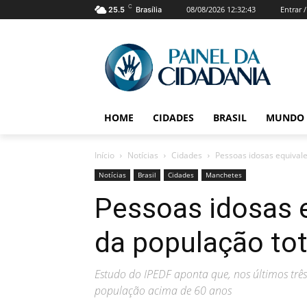
C
08/08/2026 12:32:43
Entrar 
25.5
Brasília
HOME
CIDADES
BRASIL
MUNDO
Início
Notícias
Cidades
Pessoas idosas equival
Notícias
Brasil
Cidades
Manchetes
Pessoas idosas 
da população tot
Estudo do IPEDF aponta que, nos últimos tr
população acima de 60 anos