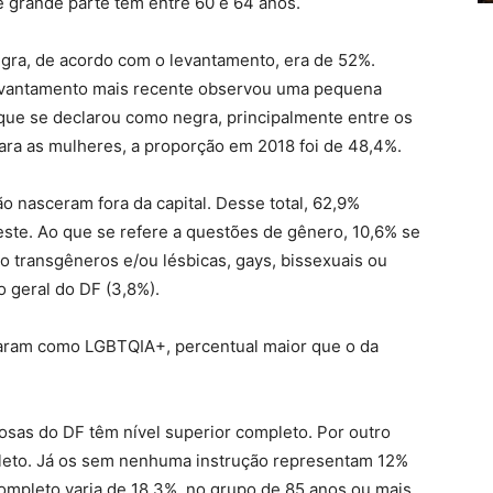
 grande parte tem entre 60 e 64 anos.
gra, de acordo com o levantamento, era de 52%.
vantamento mais recente observou uma pequena
ue se declarou como negra, principalmente entre os
ara as mulheres, a proporção em 2018 foi de 48,4%.
o nasceram fora da capital. Desse total, 62,9%
ste. Ao que se refere a questões de gênero, 10,6% se
 transgêneros e/ou lésbicas, gays, bissexuais ou
o geral do DF (3,8%).
caram como LGBTQIA+, percentual maior que o da
osas do DF têm nível superior completo. Por outro
leto. Já os sem nenhuma instrução representam 12%
ompleto varia de 18,3%, no grupo de 85 anos ou mais,