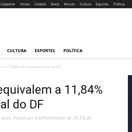
/ Cadastrar
Home
Cidades
Brasil
Mundo
Cultura
Esportes
Política
CULTURA
ESPORTES
POLÍTICA
em a 11,84% da população total do DF
equivalem a 11,84%
al do DF
ês anos, houve um envelhecimento de 34,5% da