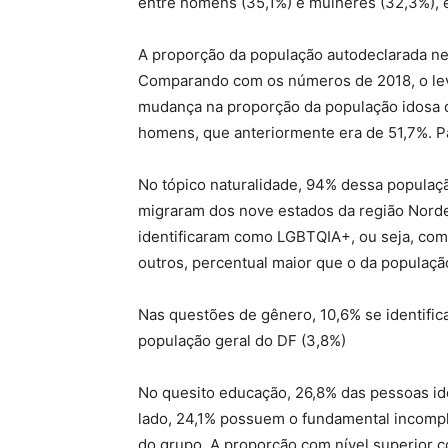
entre homens (35,1%) e mulheres (32,3%), e
A proporção da população autodeclarada ne
Comparando com os números de 2018, o le
mudança na proporção da população idosa q
homens, que anteriormente era de 51,7%. P
No tópico naturalidade, 94% dessa populaçã
migraram dos nove estados da região Norde
identificaram como LGBTQIA+, ou seja, como
outros, percentual maior que o da populaçã
Nas questões de gênero, 10,6% se identifi
população geral do DF (3,8%)
No quesito educação, 26,8% das pessoas id
lado, 24,1% possuem o fundamental incomp
do grupo. A proporção com nível superior c