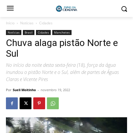
Início
Notícias
Cidades
Notícias
Brasil
Cidades
Manchetes
Chuva alaga pistão Norte e
Sul
No início da noite desta sexta-feira (18), força da água
inundou o pistão Norte e o Sul, além de partes de Águas
Claras e Vicente Pires
Por
Sueli Moitinho
-
novembro 19, 2022