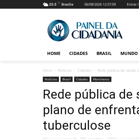
C
06/08/2026 12:57:09
Entrar 
25.5
Brasília
HOME
CIDADES
BRASIL
MUNDO
Início
Notícias
Cidades
Rede pública de saúde 
Notícias
Brasil
Cidades
Manchetes
Rede pública de
plano de enfren
tuberculose