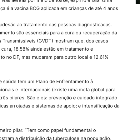
 vias aéreas por meio de tosse, espirro e fala. Uma
ça é a vacina BCG aplicada em crianças de até 4 anos
adesão ao tratamento das pessoas diagnosticadas.
amento são essenciais para a cura ou recuperação da
s Transmissíveis (GVDT) mostram que, dos casos
a cura, 18,58% ainda estão em tratamento e
o no DF, mas mudaram para outro local e 12,61%
 de saúde tem um Plano de Enfrentamento à
cionais e internacionais (existe uma meta global para
três pilares. São eles: prevenção e cuidado integrado
cas arrojadas e sistemas de apoio; e intensificação da
imeiro pilar. “Tem como papel fundamental o
stram a distribuição da tuberculose na população,