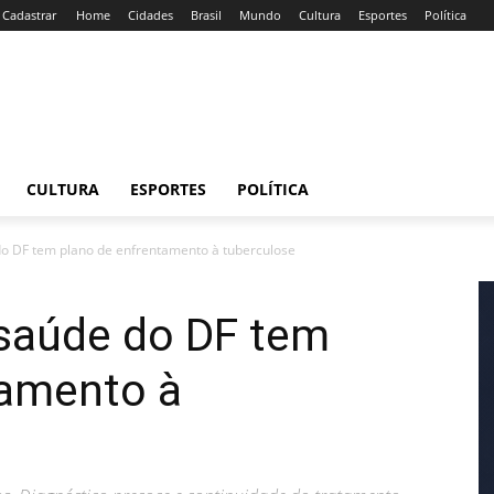
/ Cadastrar
Home
Cidades
Brasil
Mundo
Cultura
Esportes
Política
CULTURA
ESPORTES
POLÍTICA
do DF tem plano de enfrentamento à tuberculose
 saúde do DF tem
tamento à