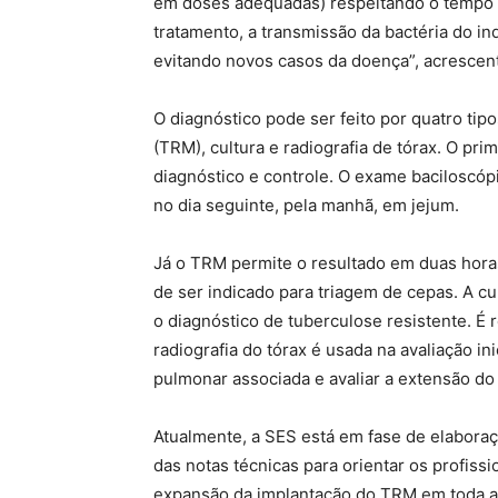
em doses adequadas) respeitando o tempo 
tratamento, a transmissão da bactéria do in
evitando novos casos da doença”, acrescen
O diagnóstico pode ser feito por quatro tip
(TRM), cultura e radiografia de tórax. O pr
diagnóstico e controle. O exame baciloscópi
no dia seguinte, pela manhã, em jejum.
Já o TRM permite o resultado em duas hora
de ser indicado para triagem de cepas. A c
o diagnóstico de tuberculose resistente. É
radiografia do tórax é usada na avaliação i
pulmonar associada e avaliar a extensão d
Atualmente, a SES está em fase de elaboraç
das notas técnicas para orientar os profiss
expansão da implantação do TRM em toda a 