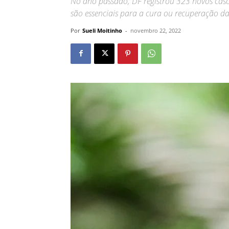
No ano passado, DF registrou 323 novos caso
são essenciais para a cura ou recuperação d
Por
Sueli Moitinho
-
novembro 22, 2022