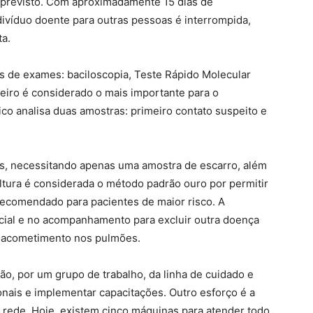
previsto. Com aproximadamente 15 dias de
divíduo doente para outras pessoas é interrompida,
ta.
os de exames: baciloscopia, Teste Rápido Molecular
imeiro é considerado o mais importante para o
co analisa duas amostras: primeiro contato suspeito e
s, necessitando apenas uma amostra de escarro, além
ultura é considerada o método padrão ouro por permitir
 recomendado para pacientes de maior risco. A
nicial e no acompanhamento para excluir outra doença
o acometimento nos pulmões.
ão, por um grupo de trabalho, da linha de cuidado e
ionais e implementar capacitações. Outro esforço é a
rede. Hoje, existem cinco máquinas para atender todo