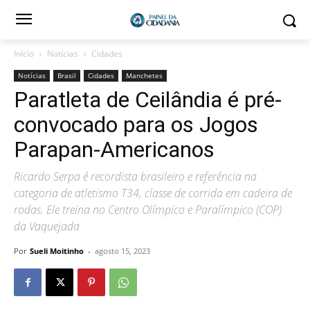
Início
Notícias
Cidades
Notícias
Brasil
Cidades
Manchetes
Paratleta de Ceilândia é pré-
convocado para os Jogos
Parapan-Americanos
Ricardo Serpa é recordista brasileiro e referência na
categoria de atletismo T34, classe de corrida em cadeira de
rodas. Ele treina no Centro Olímpico e Paralímpico (COP)
da Vaquejada
Por
Sueli Moitinho
-
agosto 15, 2023