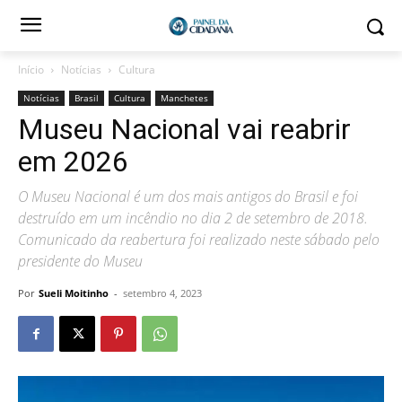
Início
Notícias
Cultura
Notícias
Brasil
Cultura
Manchetes
Museu Nacional vai reabrir
em 2026
O Museu Nacional é um dos mais antigos do Brasil e foi
destruído em um incêndio no dia 2 de setembro de 2018.
Comunicado da reabertura foi realizado neste sábado pelo
presidente do Museu
Por
Sueli Moitinho
-
setembro 4, 2023