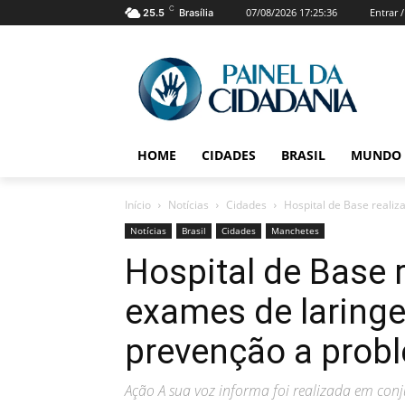
C
07/08/2026 17:25:36
Entrar 
25.5
Brasília
HOME
CIDADES
BRASIL
MUNDO
Início
Notícias
Cidades
Hospital de Base realiz
Notícias
Brasil
Cidades
Manchetes
Hospital de Base r
exames de laring
prevenção a prob
Ação A sua voz informa foi realizada em conj