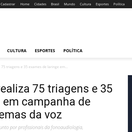
/ Cadastrar
Home
Cidades
Brasil
Mundo
Cultura
Esportes
Política
CULTURA
ESPORTES
POLÍTICA
a 75 triagens e 35 exames de laringe em...
ealiza 75 triagens e 35
e em campanha de
lemas da voz
unto por profissionais da fonoaudiologia,