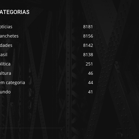
ATEGORIAS
tícias
8181
anchetes
8156
idades
8142
asil
8138
lítica
251
ultura
46
em categoria
44
undo
41