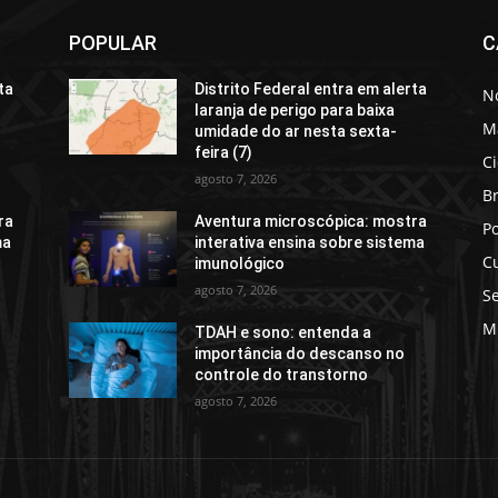
POPULAR
C
ta
Distrito Federal entra em alerta
No
laranja de perigo para baixa
M
umidade do ar nesta sexta-
feira (7)
C
agosto 7, 2026
Br
ra
Aventura microscópica: mostra
Po
ma
interativa ensina sobre sistema
C
imunológico
agosto 7, 2026
S
M
TDAH e sono: entenda a
importância do descanso no
controle do transtorno
agosto 7, 2026