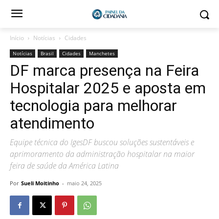
Início
Notícias
Cidades
Notícias
Brasil
Cidades
Manchetes
DF marca presença na Feira
Hospitalar 2025 e aposta em
tecnologia para melhorar
atendimento
Equipe técnica do IgesDF buscou soluções sustentáveis e
aprimoramento da administração hospitalar na maior
feira de saúde da América Latina
Por
Sueli Moitinho
-
maio 24, 2025