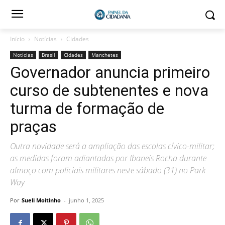
Início
Notícias
Cidades
Notícias
Brasil
Cidades
Manchetes
Governador anuncia primeiro
curso de subtenentes e nova
turma de formação de
praças
Outra novidade será a ampliação das escolas cívico-militar;
as medidas foram adiantadas por Ibaneis Rocha durante
almoço com policiais militares neste sábado (31) no Park
Way
Por
Sueli Moitinho
-
junho 1, 2025