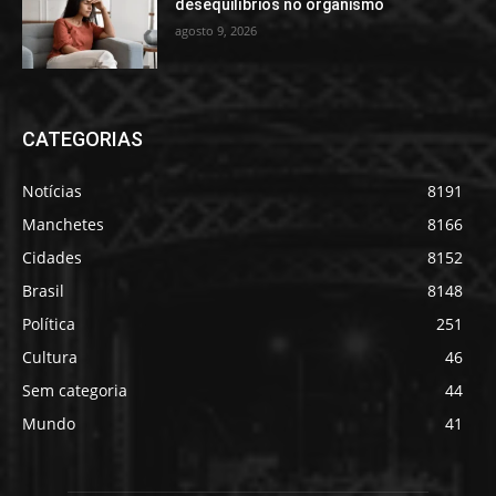
desequilíbrios no organismo
agosto 9, 2026
CATEGORIAS
Notícias
8191
Manchetes
8166
Cidades
8152
Brasil
8148
Política
251
Cultura
46
Sem categoria
44
Mundo
41