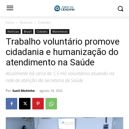
Início
Notícias
Cidades
Notícias
Brasil
Cidades
Manchetes
Trabalho voluntário promove
cidadania e humanização do
atendimento na Saúde
Atualmente há cerca de 1,5 mil voluntários atuando na
rede de atenção da Secretaria de Saúde
Por
Sueli Moitinho
-
agosto 29, 2025