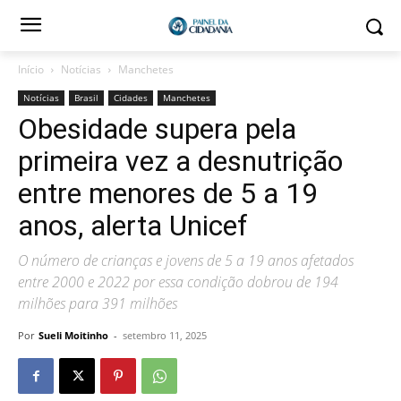
Início
Notícias
Manchetes
Notícias
Brasil
Cidades
Manchetes
Obesidade supera pela
primeira vez a desnutrição
entre menores de 5 a 19
anos, alerta Unicef
O número de crianças e jovens de 5 a 19 anos afetados
entre 2000 e 2022 por essa condição dobrou de 194
milhões para 391 milhões
Por
Sueli Moitinho
-
setembro 11, 2025