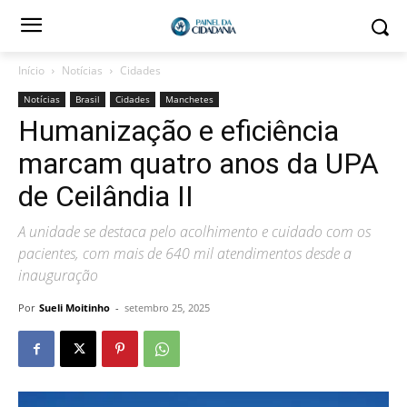
Início
Notícias
Cidades
Notícias
Brasil
Cidades
Manchetes
Humanização e eficiência
marcam quatro anos da UPA
de Ceilândia II
A unidade se destaca pelo acolhimento e cuidado com os
pacientes, com mais de 640 mil atendimentos desde a
inauguração
Por
Sueli Moitinho
-
setembro 25, 2025