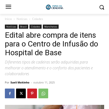
Início
Notícias
Cidades
Notícias
Brasil
Cidades
Manchetes
Edital abre compra de itens
para o Centro de Infusão do
Hospital de Base
Diferentes tipos de cadeiras serão adquiridas para
melhorar o atendimento e o conforto dos pacientes e
colaboradores
Por
Sueli Moitinho
-
outubro 11, 2025