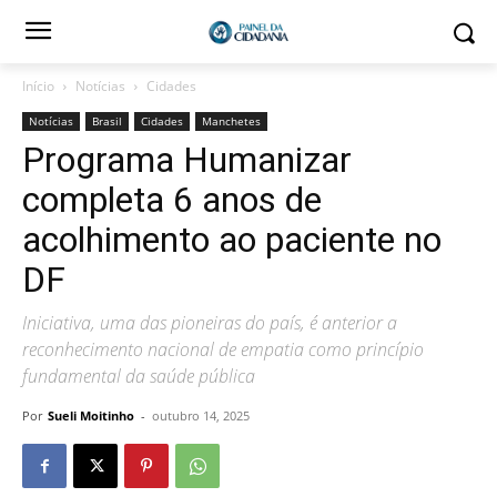
Início
Notícias
Cidades
Notícias
Brasil
Cidades
Manchetes
Programa Humanizar
completa 6 anos de
acolhimento ao paciente no
DF
Iniciativa, uma das pioneiras do país, é anterior a
reconhecimento nacional de empatia como princípio
fundamental da saúde pública
Por
Sueli Moitinho
-
outubro 14, 2025