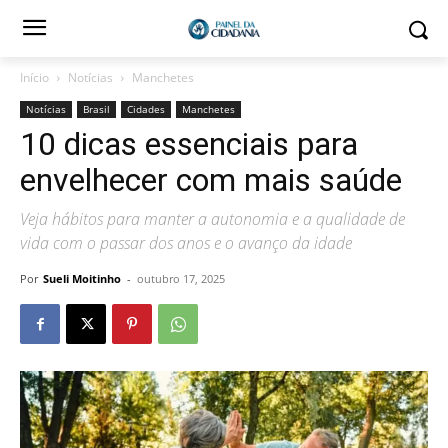
Início
Notícias
Manchetes
Notícias
Brasil
Cidades
Manchetes
10 dicas essenciais para
envelhecer com mais saúde
Veja hábitos para manter a autonomia e a qualidade de
vida com o passar dos anos e o avanço da idade
Por
Sueli Moitinho
-
outubro 17, 2025