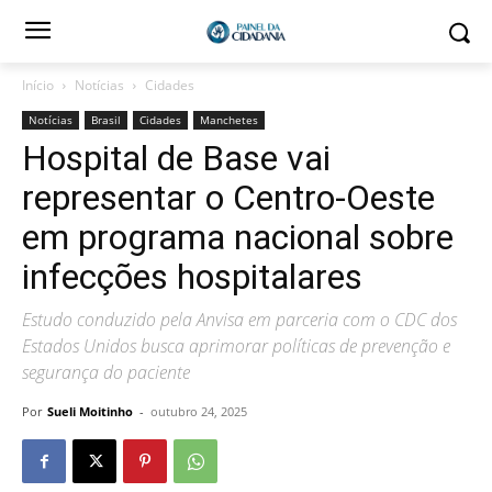
Início
Notícias
Cidades
Notícias
Brasil
Cidades
Manchetes
Hospital de Base vai
representar o Centro-Oeste
em programa nacional sobre
infecções hospitalares
Estudo conduzido pela Anvisa em parceria com o CDC dos
Estados Unidos busca aprimorar políticas de prevenção e
segurança do paciente
Por
Sueli Moitinho
-
outubro 24, 2025