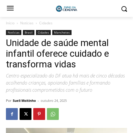
Início
Notícias
Cidades
Notícias
Brasil
Cidades
Manchetes
Unidade de saúde mental
infantil oferece cuidado e
transforma vidas
Centro especializado do DF atua há mais de cinco décadas
acolhendo crianças, apoiando famílias e formando
profissionais comprometidos com o futuro
Por
Sueli Moitinho
-
outubro 24, 2025