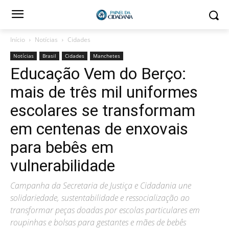
Início
Notícias
Cidades
Notícias
Brasil
Cidades
Manchetes
Educação Vem do Berço:
mais de três mil uniformes
escolares se transformam
em centenas de enxovais
para bebês em
vulnerabilidade
Campanha da Secretaria de Justiça e Cidadania une
solidariedade, sustentabilidade e ressocialização ao
transformar peças doadas por escolas particulares em
roupinhas e bolsas para gestantes e mães de bebês