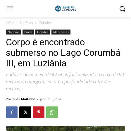
Início
Notícias
Cidades
Notícias
Brasil
Cidades
Manchetes
Corpo é encontrado
submerso no Lago Corumbá
III, em Luziânia
Cadáver de homem de 44 anos foi localizado a cerca de 90
metros da margem, em uma profundidade entre 4,5
metros
Por
Sueli Moitinho
-
janeiro 3, 2026