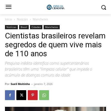
Início
Notícias
Manchetes
Notícias
Brasil
Cidades
Manchetes
Cientistas brasileiros revelam
segredos de quem vive mais
de 110 anos
Pesquisa inédita identifica como supercentenários
brasileiros têm uma "limpeza celular" que impede o
acúmulo de doenças comuns da idade
Por
Sueli Moitinho
-
janeiro 7, 2026