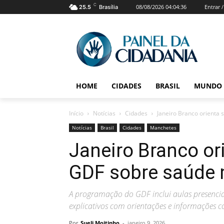
C
08/08/2026 04:04:36
Entrar 
25.5
Brasília
HOME
CIDADES
BRASIL
MUNDO
Início
Notícias
Cidades
Janeiro Branco orienta
Notícias
Brasil
Cidades
Manchetes
Janeiro Branco or
GDF sobre saúde 
A programação do GDF inclui aulas presenciai
explicativos com orientações e informações 
Por
Sueli Moitinho
-
janeiro 9, 2026