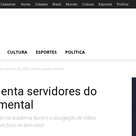
/ Cadastrar
Home
Cidades
Brasil
Mundo
Cultura
Esportes
Política
CULTURA
ESPORTES
POLÍTICA
 servidores do GDF sobre saúde mental
ienta servidores do
mental
s na Academia Buriti e a divulgação de vídeos
com foco no bem-estar