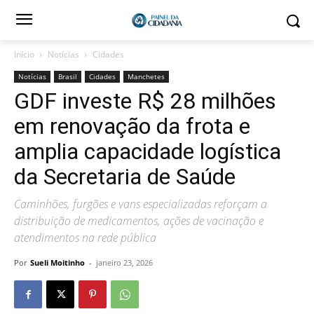
Início
Notícias
Cidades
Notícias
Brasil
Cidades
Manchetes
GDF investe R$ 28 milhões
em renovação da frota e
amplia capacidade logística
da Secretaria de Saúde
Caminhões, furgões e vans especializadas reforçam a
distribuição de medicamentos, ações de vacinação e
atendimentos na rede pública
Por
Sueli Moitinho
-
janeiro 23, 2026