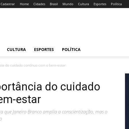
/ Cadastrar
Home
Cidades
Brasil
Mundo
Cultura
Esportes
Política
CULTURA
ESPORTES
POLÍTICA
cia do cuidado contínuo com o bem-estar
portância do cuidado
em-estar
ra que Janeiro Branco amplia a conscientização, mas o
o