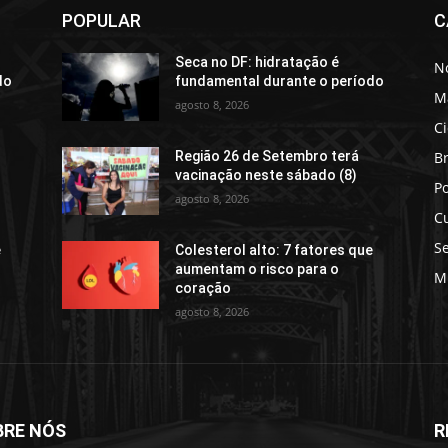
POPULAR
C
Seca no DF: hidratação é
No
do
fundamental durante o período
M
agosto 8, 2026
C
Br
Região 26 de Setembro terá
vacinação neste sábado (8)
Po
agosto 8, 2026
C
S
e
Colesterol alto: 7 fatores que
aumentam o risco para o
M
coração
agosto 8, 2026
BRE NÓS
R