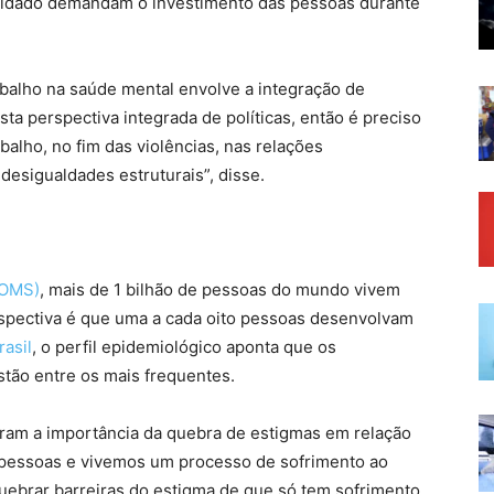
cuidado demandam o investimento das pessoas durante
balho na saúde mental envolve a integração de
sta perspectiva integrada de políticas, então é preciso
abalho, no fim das violências, nas relações
 desigualdades estruturais”, disse.
(OMS)
, mais de 1 bilhão de pessoas do mundo vivem
spectiva é que uma a cada oito pessoas desenvolvam
rasil
, o perfil epidemiológico aponta que os
tão entre os mais frequentes.
ram a importância da quebra de estigmas em relação
pessoas e vivemos um processo de sofrimento ao
uebrar barreiras do estigma de que só tem sofrimento