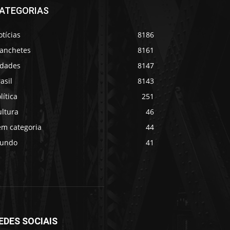
ATEGORIAS
tícias
8186
anchetes
8161
idades
8147
asil
8143
lítica
251
ultura
46
em categoria
44
undo
41
EDES SOCIAIS