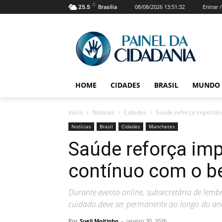
C
08/08/2026 13:51:32
Entrar 
25.5
Brasília
HOME
CIDADES
BRASIL
MUNDO
Início
Notícias
Cidades
Saúde reforça importân
Notícias
Brasil
Cidades
Manchetes
Saúde reforça im
contínuo com o b
Durante evento online, subsecretária de lemb
cuidado deve ser permanente ao longo do an
Por
Sueli Moitinho
-
janeiro 30, 2026