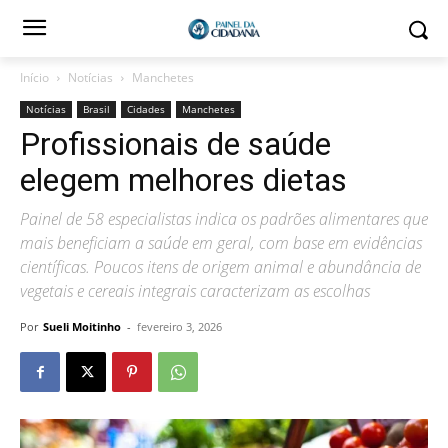
Início
Notícias
Manchetes
Notícias
Brasil
Cidades
Manchetes
Profissionais de saúde
elegem melhores dietas
Painel de 58 especialistas indica os padrões alimentares que
mais beneficiam a saúde em geral, com base em evidências
científicas. Poucos itens de origem animal e abundância de
vegetais e cereais integrais caracterizam as escolhas
Por
Sueli Moitinho
-
fevereiro 3, 2026