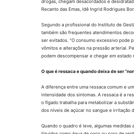
drogas, chegam desacordados e desidratado
Recanto das Emas, Idê Ingrid Rodrigues Bo
Segundo a profissional do Instituto de Gest
também são frequentes atendimentos decor
ser evitados. “O consumo excessivo pode p
vômitos e alterações na pressão arterial.
podem descompensar e chegar em estado ma
O que é ressaca e quando deixa de ser “no
A diferença entre uma ressaca comum e um 
intensidade dos sintomas. A ressaca é a r
o fígado trabalha para metabolizar a subst
dos níveis de açúcar no sangue e irritação
Quando o quadro é leve, algumas medidas 
líquidos como água de coco ou soro de reid