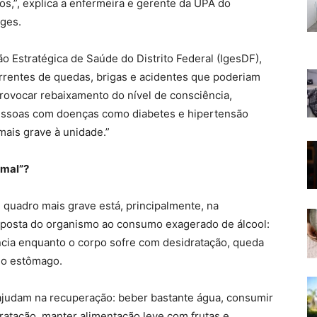
s,”, explica a enfermeira e gerente da UPA do
rges.
ão Estratégica de Saúde do Distrito Federal (IgesDF),
rentes de quedas, brigas e acidentes que poderiam
rovocar rebaixamento do nível de consciência,
 Pessoas com doenças como diabetes e hipertensão
is grave à unidade.”
rmal”?
quadro mais grave está, principalmente, na
esposta do organismo ao consumo exagerado de álcool:
ância enquanto o corpo sofre com desidratação, queda
 do estômago.
ajudam na recuperação: beber bastante água, consumir
ratação, manter alimentação leve com frutas e