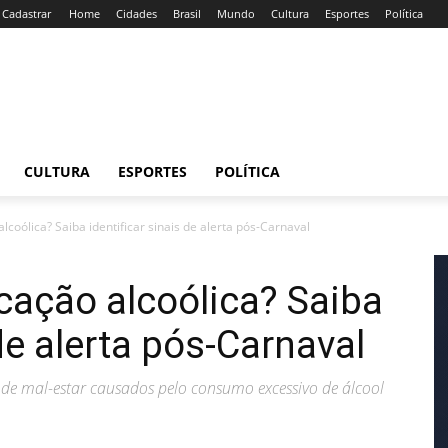
/ Cadastrar
Home
Cidades
Brasil
Mundo
Cultura
Esportes
Política
CULTURA
ESPORTES
POLÍTICA
lcoólica? Saiba identificar sinais de alerta pós-Carnaval
cação alcoólica? Saiba
 de alerta pós-Carnaval
 de mal-estar causados pelo consumo excessivo de álcool