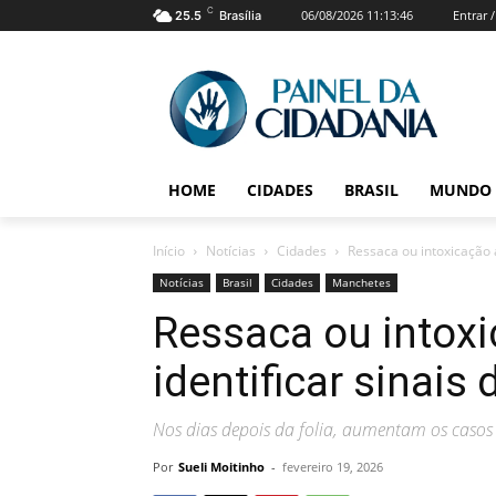
C
06/08/2026 11:13:46
Entrar 
25.5
Brasília
HOME
CIDADES
BRASIL
MUNDO
Início
Notícias
Cidades
Ressaca ou intoxicação a
Notícias
Brasil
Cidades
Manchetes
Ressaca ou intoxi
identificar sinais
Nos dias depois da folia, aumentam os casos
Por
Sueli Moitinho
-
fevereiro 19, 2026