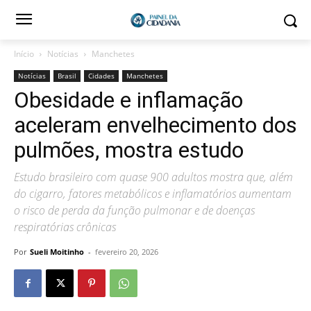
Início
Notícias
Manchetes
Notícias
Brasil
Cidades
Manchetes
Obesidade e inflamação
aceleram envelhecimento dos
pulmões, mostra estudo
Estudo brasileiro com quase 900 adultos mostra que, além
do cigarro, fatores metabólicos e inflamatórios aumentam
o risco de perda da função pulmonar e de doenças
respiratórias crônicas
Por
Sueli Moitinho
-
fevereiro 20, 2026