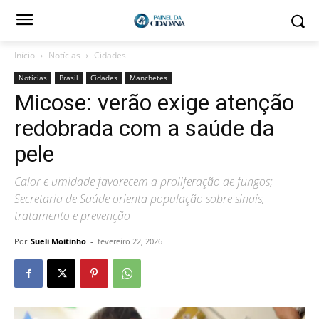
Início
Notícias
Cidades
Notícias
Brasil
Cidades
Manchetes
Micose: verão exige atenção
redobrada com a saúde da
pele
Calor e umidade favorecem a proliferação de fungos;
Secretaria de Saúde orienta população sobre sinais,
tratamento e prevenção
Por
Sueli Moitinho
-
fevereiro 22, 2026