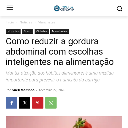
Início
Notícias
Manchetes
Notícias
Brasil
Cidades
Manchetes
Como reduzir a gordura
abdominal com escolhas
inteligentes na alimentação
Manter atenção aos hábitos alimentares é uma medida
importante para prevenir o aumento da barriga
Por
Sueli Moitinho
-
fevereiro 27, 2026