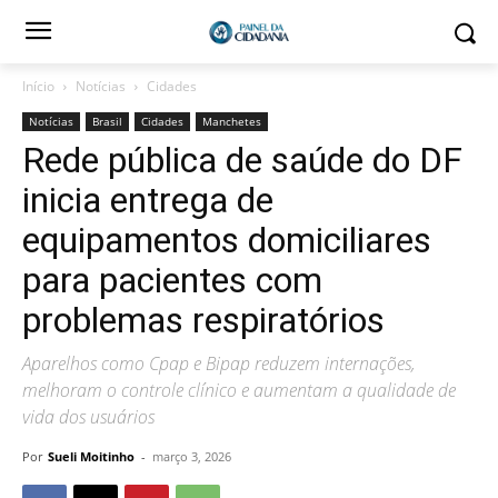
Início
Notícias
Cidades
Notícias
Brasil
Cidades
Manchetes
Rede pública de saúde do DF
inicia entrega de
equipamentos domiciliares
para pacientes com
problemas respiratórios
Aparelhos como Cpap e Bipap reduzem internações,
melhoram o controle clínico e aumentam a qualidade de
vida dos usuários
Por
Sueli Moitinho
-
março 3, 2026