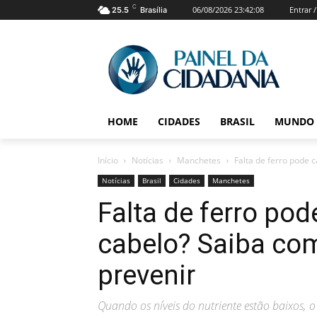
C
06/08/2026 23:42:08
Entrar 
25.5
Brasília
HOME
CIDADES
BRASIL
MUNDO
Início
Notícias
Manchetes
Falta de ferro pode c
Notícias
Brasil
Cidades
Manchetes
Falta de ferro po
cabelo? Saiba com
prevenir
Quando os níveis do nutriente estão baixos, o