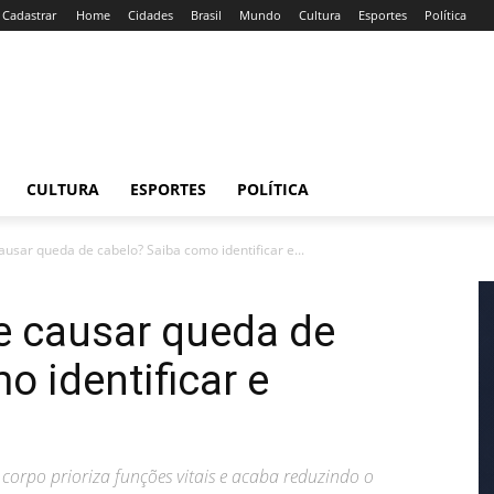
/ Cadastrar
Home
Cidades
Brasil
Mundo
Cultura
Esportes
Política
CULTURA
ESPORTES
POLÍTICA
ausar queda de cabelo? Saiba como identificar e...
de causar queda de
o identificar e
 corpo prioriza funções vitais e acaba reduzindo o