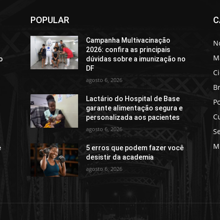
POPULAR
C
Campanha Multivacinação
No
2026: confira as principais
M
o
dúvidas sobre a imunização no
DF
C
agosto 6, 2026
Br
Lactário do Hospital de Base
Po
e
garante alimentação segura e
C
personalizada aos pacientes
agosto 6, 2026
S
M
ê
5 erros que podem fazer você
desistir da academia
agosto 6, 2026