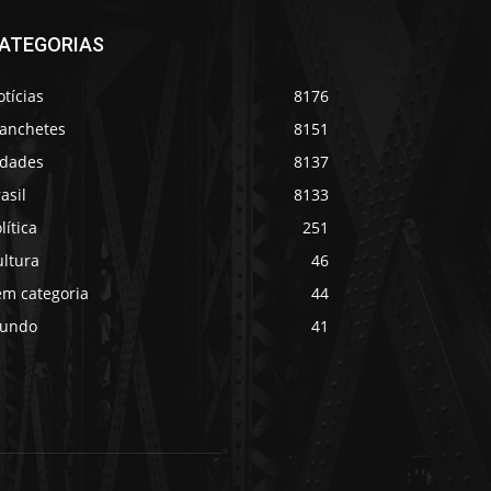
ATEGORIAS
tícias
8176
anchetes
8151
idades
8137
asil
8133
lítica
251
ultura
46
em categoria
44
undo
41