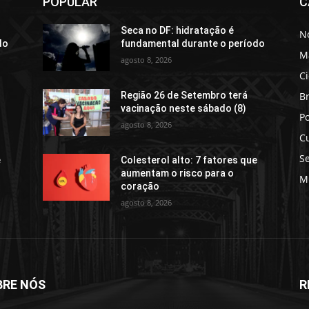
POPULAR
C
Seca no DF: hidratação é
No
do
fundamental durante o período
M
agosto 8, 2026
C
Br
Região 26 de Setembro terá
vacinação neste sábado (8)
Po
agosto 8, 2026
C
S
e
Colesterol alto: 7 fatores que
aumentam o risco para o
M
coração
agosto 8, 2026
BRE NÓS
R