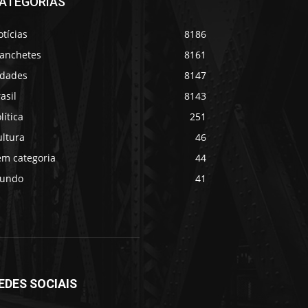
ATEGORIAS
tícias
8186
anchetes
8161
idades
8147
asil
8143
lítica
251
ultura
46
em categoria
44
undo
41
EDES SOCIAIS