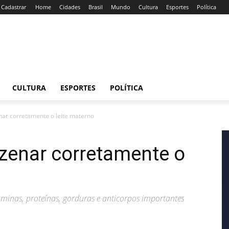
/ Cadastrar
Home
Cidades
Brasil
Mundo
Cultura
Esportes
Política
CULTURA
ESPORTES
POLÍTICA
nar corretamente o leite materno
zenar corretamente o
inas, proteínas, gorduras e anticorpos importantes