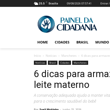
C
09/08/2026 07:57:41
Entrar 
25.5
Brasília
HOME
CIDADES
BRASIL
MUNDO
Início
Notícias
Manchetes
6 dicas para armaze
Notícias
Brasil
Cidades
Manchetes
6 dicas para arma
leite materno
A conservação adequada ajuda a manter vitam
para o crescimento saudável do bebê
Por
Sueli Moitinho
-
junho 25, 2026