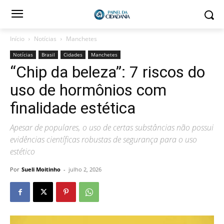
Início
Notícias
Manchetes
Notícias
Brasil
Cidades
Manchetes
“Chip da beleza”: 7 riscos do
uso de hormônios com
finalidade estética
Apesar de populares, o uso de certas substâncias não possui
evidências científicas robustas de segurança para o uso
estético
Por
Sueli Moitinho
-
julho 2, 2026