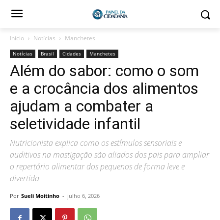
Início
Notícias
Manchetes
Notícias
Brasil
Cidades
Manchetes
Além do sabor: como o som
e a crocância dos alimentos
ajudam a combater a
seletividade infantil
Nutricionista explica como os estímulos sensoriais e
auditivos na mastigação são aliados dos pais para ampliar
o repertório alimentar dos pequenos de forma leve e
divertida
Por
Sueli Moitinho
-
julho 6, 2026